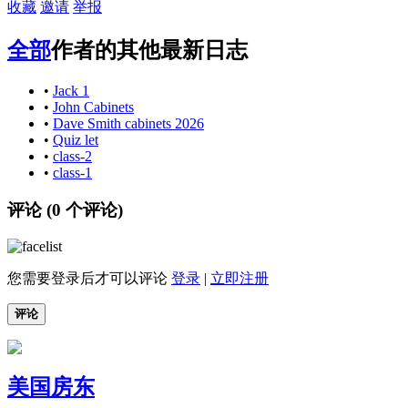
收藏
邀请
举报
全部
作者的其他最新日志
•
Jack 1
•
John Cabinets
•
Dave Smith cabinets 2026
•
Quiz let
•
class-2
•
class-1
评论 (
0
个评论)
您需要登录后才可以评论
登录
|
立即注册
评论
美国房东