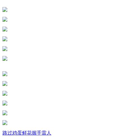
路过
鸡蛋
鲜花
握手
雷人