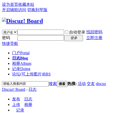
设为首页
收藏本站
开启辅助访问
切换到窄版
找回密码
自动登录
密码
立即注册
登录
快捷导航
门户
Portal
日志
Blog
相册
Album
记录
Doing
论坛(可上传图片)
BBS
搜索
热搜:
活动
交友
discuz
搜索
Discuz! Board
›
日志
发布
日志
上传
相册
记录