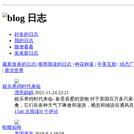
日志
好友的日志
我的日志
随便看看
发表新日志
最新发表的日志
|
推荐阅读的日志
|
种花种菜
|
中美互助
|
动态广
|
盛洪世界
娱乐养鸡时代来临
漂亮妈妈
2021-11-24 22:21
娱乐养鸡时代来临- 备受喜爱的宠物 对于英国百万多
禽，它们在各种天气下啄食和漫游，栖息和铺设在通风良好
1546 次阅读
|
0
个评论
蛤蟆知秋
美国房东
2019-9-4 19:58