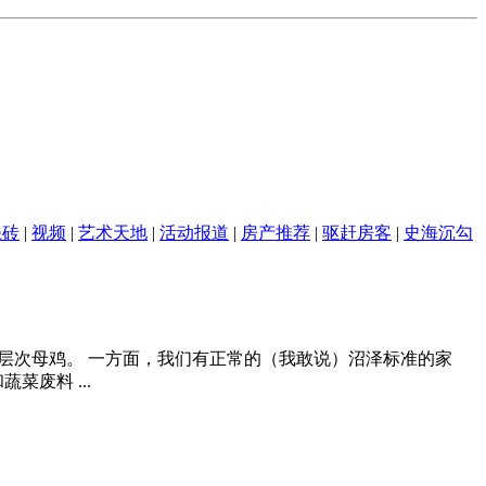
瓷砖
|
视频
|
艺术天地
|
活动报道
|
房产推荐
|
驱赶房客
|
史海沉勾
同层次母鸡。 一方面，我们有正常的（我敢说）沼泽标准的家
废料 ...