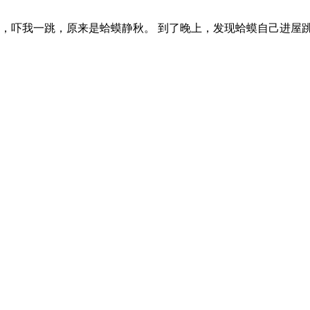
，吓我一跳，原来是蛤蟆静秋。 到了晚上，发现蛤蟆自己进屋