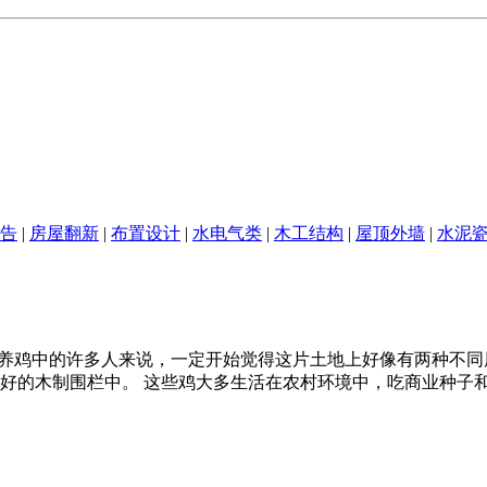
告
|
房屋翻新
|
布置设计
|
水电气类
|
木工结构
|
屋顶外墙
|
水泥
只家养鸡中的许多人来说，一定开始觉得这片土地上好像有两种不
的木制围栏中。 这些鸡大多生活在农村环境中，吃商业种子和蔬菜