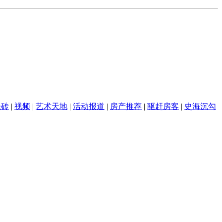
瓷砖
|
视频
|
艺术天地
|
活动报道
|
房产推荐
|
驱赶房客
|
史海沉勾