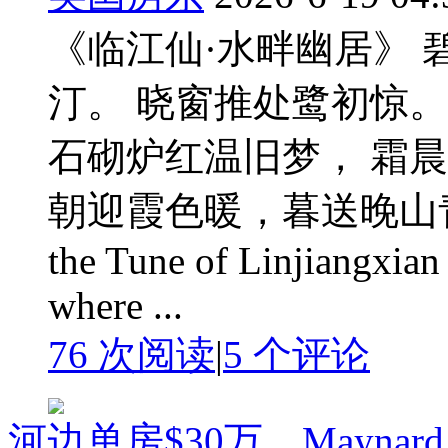
《临江仙·水畔幽居》 
汀。 晓窗推处鹭初惊
石砌炉红温旧梦， 霜
朝迎霞色暖，暮送晚山青。 The
the Tune of Linjiangxian
where ...
76 次阅读
|
5
个评论
河边单房$30万，Maynar