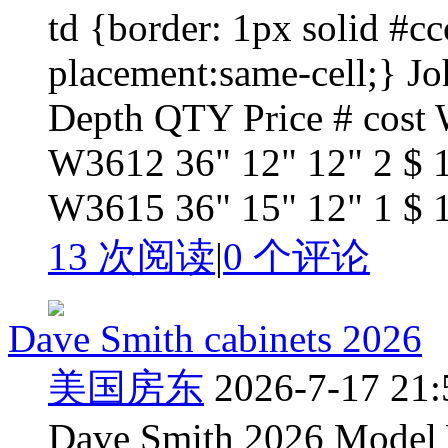
td {border: 1px solid #c
placement:same-cell;} J
Depth QTY Price # cost 
W3612 36" 12" 12" 2 $ 
W3615 36" 15" 12" 1 $ 1
13 次阅读
|
0
个评论
Dave Smith cabinets 2026
美国房东
2026-7-17 21:
Dave Smith 2026 Model 