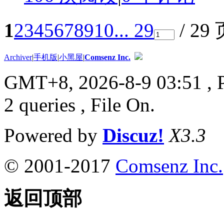
1
2
3
4
5
6
7
8
9
10
... 29
/ 29
Archiver
|
手机版
|
小黑屋
|
Comsenz Inc.
GMT+8, 2026-8-9 03:51
, 
2 queries , File On.
Powered by
Discuz!
X3.3
© 2001-2017
Comsenz Inc.
返回顶部