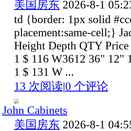
美国房东
2026-8-1 05:2
td {border: 1px solid #c
placement:same-cell;} J
Height Depth QTY Price 
1 $ 116 W3612 36" 12" 
1 $ 131 W ...
13 次阅读
|
0
个评论
John Cabinets
美国房东
2026-8-1 04:5