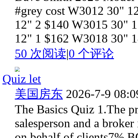
#grey cost W3012 30" 1
12" 2 $140 W3015 30" 1
12" 1 $162 W3018 30" 18
50 次阅读
|
0
个评论
Quiz let
美国房东
2026-7-9 08:0
The Basics Quiz 1.The pr
salesperson and a broker 
on behalf of clients7% 